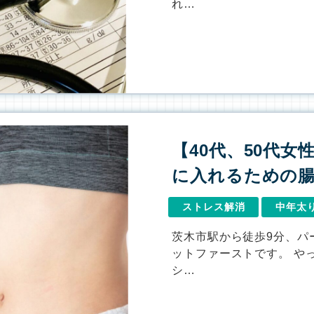
れ…
【40代、50代
に入れるための
ストレス解消
中年太
茨木市駅から徒歩9分、パ
ットファーストです。 や
シ…